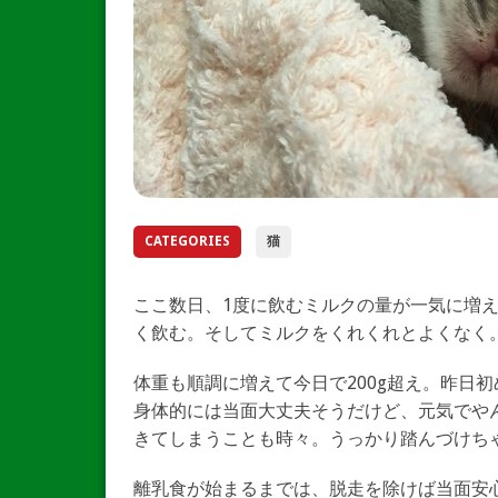
CATEGORIES
猫
ここ数日、1度に飲むミルクの量が一気に増えた
く飲む。そしてミルクをくれくれとよくなく
体重も順調に増えて今日で200g超え。昨日
身体的には当面大丈夫そうだけど、元気でや
きてしまうことも時々。うっかり踏んづけち
離乳食が始まるまでは、脱走を除けば当面安