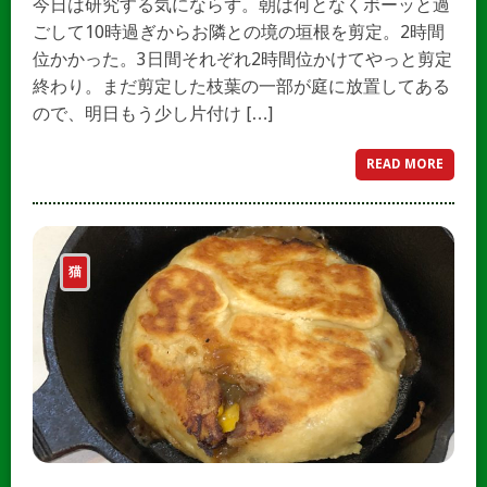
今日は研究する気にならず。朝は何となくボーッと過
ごして10時過ぎからお隣との境の垣根を剪定。2時間
位かかった。3日間それぞれ2時間位かけてやっと剪定
終わり。まだ剪定した枝葉の一部が庭に放置してある
ので、明日もう少し片付け […]
READ MORE
猫