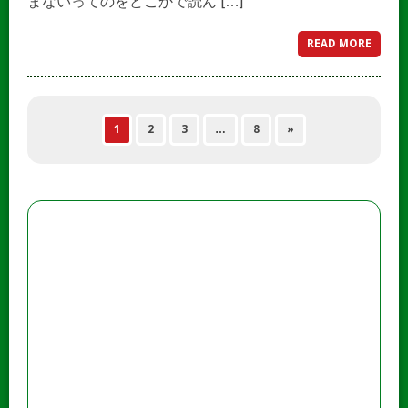
まないってのをどこかで読ん […]
READ MORE
1
2
3
…
8
»