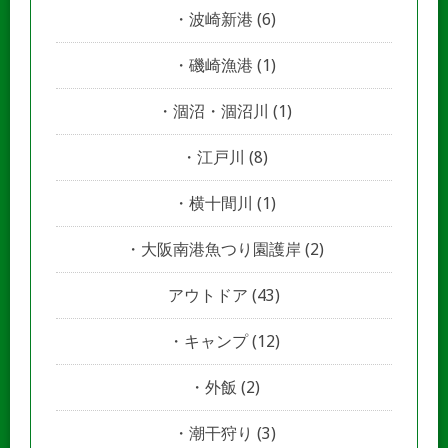
波崎新港
(6)
磯崎漁港
(1)
涸沼・涸沼川
(1)
江戸川
(8)
横十間川
(1)
大阪南港魚つり園護岸
(2)
アウトドア
(43)
キャンプ
(12)
外飯
(2)
潮干狩り
(3)