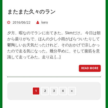
またまた久々のラン
2016/06/22
kero
夕方、暇なのでランに出てきた。5kmだけ。 今日は朝
から曇りがちで、ほんの少し小雨がぱらついたりして
鬱陶しいお天気だったけれど、そのおかげで涼しかっ
たので走る気になった。幾分早めに、そして腹筋を意
識して走ってみた。走り込 […]
READ MORE
1
2
3
4
»