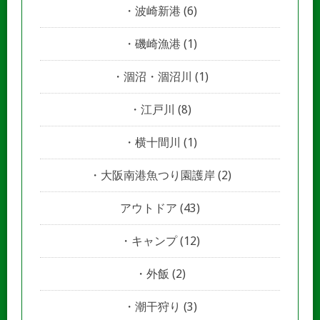
波崎新港
(6)
磯崎漁港
(1)
涸沼・涸沼川
(1)
江戸川
(8)
横十間川
(1)
大阪南港魚つり園護岸
(2)
アウトドア
(43)
キャンプ
(12)
外飯
(2)
潮干狩り
(3)