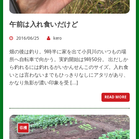
午前は入れ食いだけど
2016/06/25
kero
畑の後は釣り。9時半に家を出て小貝川のいつもの場
所へ自転車で向かう。実釣開始は9時50分。 出だしか
ら釣れるには釣れるがいかんせんこのサイズ。入れ食
いとは言わないまでもひっきりなしにアタリがあり、
かなり魚影が濃い印象を受 […]
READ MORE
収穫