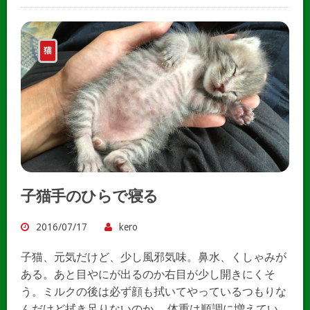
猫
子猫手のひらで寝る
2016/07/17
kero
子猫、元気だけど、少し風邪気味。鼻水、くしゃみが
ある。あと目やにが出るのか右目が少し開きにくそ
う。ミルクの後は必ず顔も拭いてやっているつもりな
んだけど拭き足りないのか。 体重は順調に増えてい