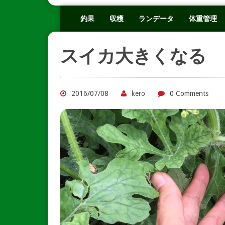
釣果
収穫
ランデータ
体重管理
スイカ大きくなる
2016/07/08
kero
0 Comments