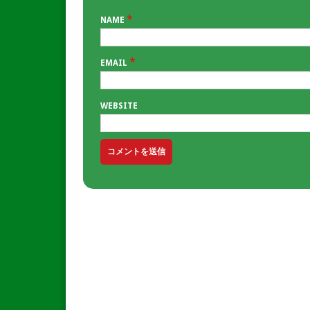
*
NAME
*
EMAIL
WEBSITE