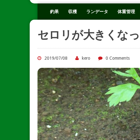
釣果
収穫
ランデータ
体重管理
セロリが大きくなっ
2019/07/08
kero
0 Comments