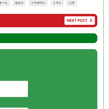
キーニ
セロリ
トウガラシ
トマト
ニラ
NEXT POST