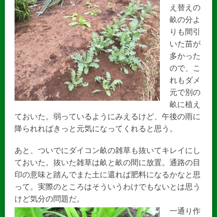
え替えの
畝の分よ
りも間引
いた苗が
多かった
ので、こ
れもダメ
元で別の
畝に植え
ておいた。弱っているようにみえるけど、午後の雨に
降られればきっと元気になってくれると思う。
あと、ついでにダイコン畝の雑草も抜いてキレイにし
ておいた。抜いた雑草は畝と畝の間に放置。通路の目
印の意味と踏んでまた土に還れば肥料になるかなと思
って。実際のところはそういうわけでもないとは思う
けど気分の問題だ。
一通り作