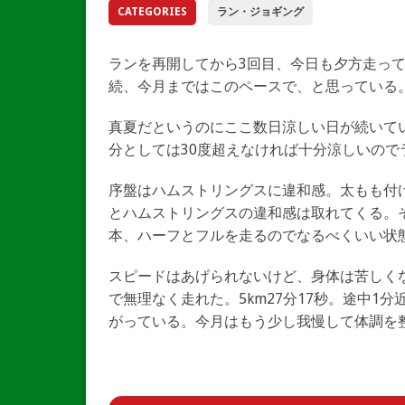
CATEGORIES
ラン・ジョギング
ランを再開してから3回目、今日も夕方走って
続、今月まではこのペースで、と思っている
真夏だというのにここ数日涼しい日が続いて
分としては30度超えなければ十分涼しいので
序盤はハムストリングスに違和感。太もも付
とハムストリングスの違和感は取れてくる。そ
本、ハーフとフルを走るのでなるべくいい状
スピードはあげられないけど、身体は苦しく
で無理なく走れた。5km27分17秒。途中1
がっている。今月はもう少し我慢して体調を