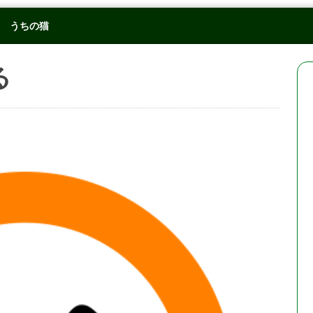
うちの猫
る