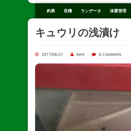
釣果
収穫
ランデータ
体重管理
キュウリの浅漬け
2017/06/21
kero
0 Comments