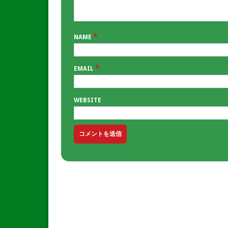
*
NAME
*
EMAIL
WEBSITE