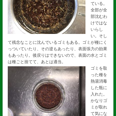
ている。
全部が全
部沈むわ
けではな
いらし
い。そし
て残念なことに沈んでいるゴミもある。ゴミが種にく
っついていたり、その逆もあったり、表面張力の効果
もあったり。後戻りはできないので、表面の水とゴミ
は種ごと捨てて、あとは適当。
ゴミを取
った種を
熱湯消毒
した瓶に
入れた。
かなりゴ
ミが取れ
て気にな