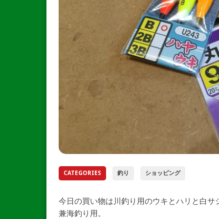
CATEGORIES
釣り
ショッピング
今日の買い物は川釣り用のウキとハリと白サ
兼海釣り用。