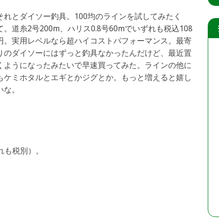
それとダイソー釣具。100均のラインを試してみたく
て。道糸2号200m、ハリス0.8号60mでいずれも税込108
円。実用レベルなら超ハイコストパフォーマンス。最寄
りのダイソーにはずっと釣具なかったんだけど、最近置
くようになったみたいで早速買ってみた。ラインの他に
もケミホタルとエギとかジグとか。もっと増えると嬉し
いな。
ずれも税別）。