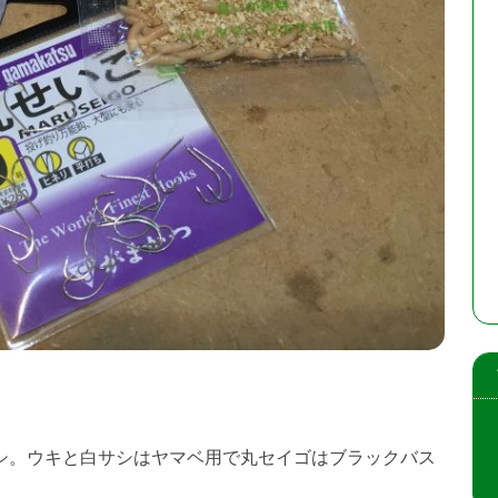
シ。ウキと白サシはヤマベ用で丸セイゴはブラックバス