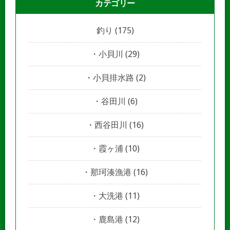
カテゴリー
釣り
(175)
小貝川
(29)
小貝排水路
(2)
谷田川
(6)
西谷田川
(16)
霞ヶ浦
(10)
那珂湊漁港
(16)
大洗港
(11)
鹿島港
(12)