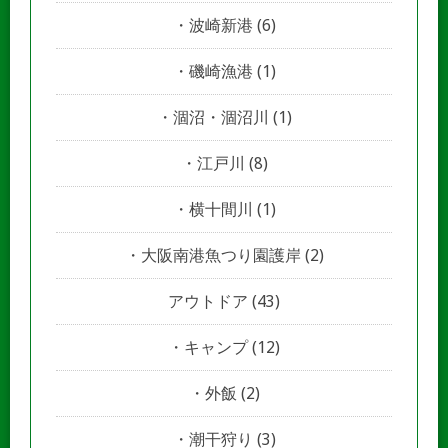
波崎新港
(6)
磯崎漁港
(1)
涸沼・涸沼川
(1)
江戸川
(8)
横十間川
(1)
大阪南港魚つり園護岸
(2)
アウトドア
(43)
キャンプ
(12)
外飯
(2)
潮干狩り
(3)