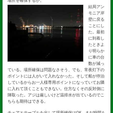
場所を確保するか。
結局アン
モニア岸
壁に戻る
ことにし
た。最初
に到着し
たときよ
り明らか
に車の台
数が減っ
ている。場所確保は問題なさそう、でも、常夜灯下の
ポイントには人がいて入れなかった。そして船が停泊
しているからお一人様専用ポイントになっていてお隣
に入れて頂くこともできない。仕方なくその反対側に
陣取った。アジは厳しいけど温排水が出ているのでこ
ちらも期待はできる。
チェアとテーブルを出して場所確保はOK。まだ時間も