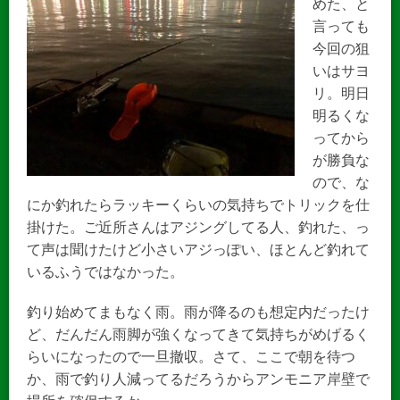
めた、と
言っても
今回の狙
いはサヨ
リ。明日
明るくな
ってから
が勝負な
ので、な
にか釣れたらラッキーくらいの気持ちでトリックを仕
掛けた。ご近所さんはアジングしてる人、釣れた、っ
て声は聞けたけど小さいアジっぽい、ほとんど釣れて
いるふうではなかった。
釣り始めてまもなく雨。雨が降るのも想定内だったけ
ど、だんだん雨脚が強くなってきて気持ちがめげるく
らいになったので一旦撤収。さて、ここで朝を待つ
か、雨で釣り人減ってるだろうからアンモニア岸壁で