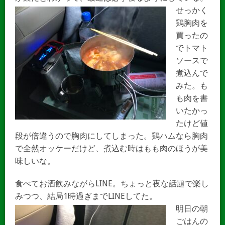
せっかく
鶏胸肉を
買ったの
でトマト
ソースで
煮込んで
みた。も
も肉を書
いたかっ
たけど値
段が倍違うので胸肉にしてしまった。鶏ハムなら胸肉
で全然オッケーだけど、煮込む時はもも肉のほうが美
味しいな。
食べてお酒飲みながらLINE。ちょっと夜な話題で楽し
みつつ、結局1時過ぎまでLINEしてた。
明日の朝
ごはんの