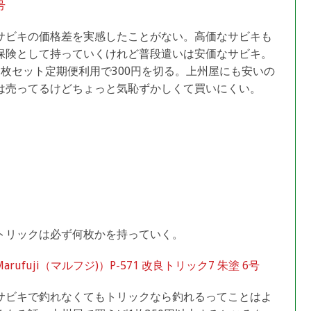
号
サビキの価格差を実感したことがない。高価なサビキも
保険として持っていくけれど普段遣いは安価なサビキ。
3枚セット定期便利用で300円を切る。上州屋にも安いの
は売ってるけどちょっと気恥ずかしくて買いにくい。
トリックは必ず何枚かを持っていく。
Marufuji（マルフジ)）P-571 改良トリック7 朱塗 6号
サビキで釣れなくてもトリックなら釣れるってことはよ