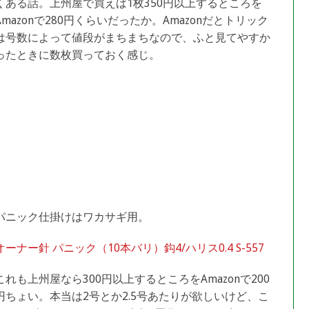
くある話。上州屋で買えば1枚350円以上するところを
Amazonで280円くらいだったか。Amazonだとトリック
は号数によって値段がまちまちなので、ふと見てやすか
ったときに数枚買っておく感じ。
パニック仕掛けはワカサギ用。
オーナー針 パニック（10本バリ）鈎4/ハリス0.4 S-557
これも上州屋なら300円以上するところをAmazonで200
円ちょい。本当は2号とか2.5号あたりが欲しいけど、こ