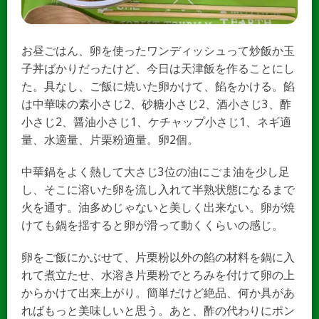
お昼ごはん、卵を使ったワンディッシュって炒飯か玉
子丼ばかりだったけど、今日は天津飯を作ることにし
た。具なし、ご飯に焼いた卵かけて、餡をかける。餡
は中華味の素小さじ2、砂糖小さじ2、酒小さじ3、酢
小さじ2、醤油小さじ1、ケチャップ小さじ1、ネギ適
量、水適量、片栗粉適量。卵2個。
中華鍋をよく熱して大さじ3位の油にごま油を少し足
し、そこに溶いた卵を流し入れて半熟状態になるまで
火を通す。油多めじゃないと美しく出来ない。卵が焼
けても鍋を揺すると卵が滑って動くくらいの感じ。
卵をご飯にかぶせて、片栗粉以外の餡の材料を鍋に入
れて煮立たせ、水溶き片栗粉でとろみを付けて卵の上
からかけて出来上がり。簡単だけど絶品、何か具があ
ればもっと美味しいと思う。あと、酢の代わりにポン