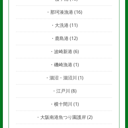
那珂湊漁港
(16)
大洗港
(11)
鹿島港
(12)
波崎新港
(6)
磯崎漁港
(1)
涸沼・涸沼川
(1)
江戸川
(8)
横十間川
(1)
大阪南港魚つり園護岸
(2)