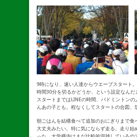
9時になり、速い人達からウエーブスタート。
時間30分を切るかどうか、という設定なん
スタートまではLINEの時間、バドミントン
んあの子とも。程なくしてスタートの合図、
朝ごはんを結構食べて追加のおにぎりまで食
大丈夫みたい。特に気にならず走る。走り始
った。大学構内はまだ比較的混雑しているの