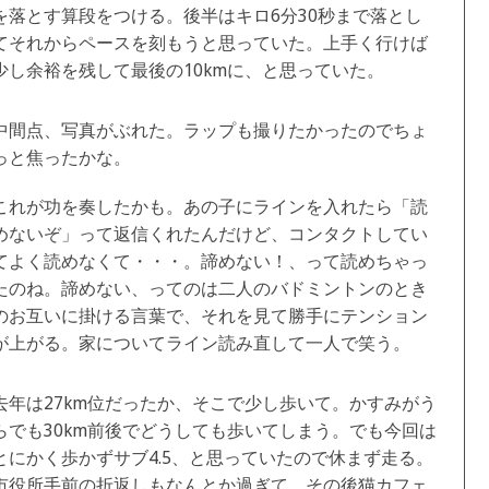
を落とす算段をつける。後半はキロ6分30秒まで落とし
てそれからペースを刻もうと思っていた。上手く行けば
少し余裕を残して最後の10kmに、と思っていた。
中間点、写真がぶれた。ラップも撮りたかったのでちょ
っと焦ったかな。
これが功を奏したかも。あの子にラインを入れたら「読
めないぞ」って返信くれたんだけど、コンタクトしてい
てよく読めなくて・・・。諦めない！、って読めちゃっ
たのね。諦めない、ってのは二人のバドミントンのとき
のお互いに掛ける言葉で、それを見て勝手にテンション
が上がる。家についてライン読み直して一人で笑う。
去年は27km位だったか、そこで少し歩いて。かすみがう
らでも30km前後でどうしても歩いてしまう。でも今回は
とにかく歩かずサブ4.5、と思っていたので休まず走る。
市役所手前の折返しもなんとか過ぎて、その後猫カフェ