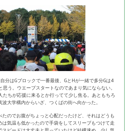
自分はGブロックで一番最後、GとHが一緒で多分Gは4
だと思う。ウエーブスタートなのであまり気にならない。
の人たちが応援に来るとか行ってて少し焦る。あともちろ
筑波大学構内からいざ、つくばの街へ向かった。
べたのでお腹がちょっと心配だったけど、それはどうも
めは気温も低かったので手袋をしてスリーブもつけて走
でスピードは大丈夫と思っていたけど結構速め、少し気