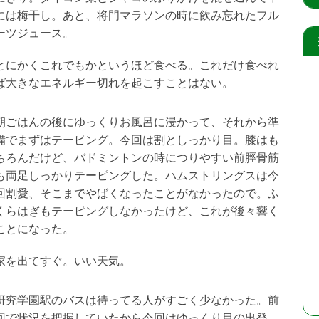
には梅干し。あと、将門マラソンの時に飲み忘れたフル
ーツジュース。
とにかくこれでもかというほど食べる。これだけ食べれ
ば大きなエネルギー切れを起こすことはない。
朝ごはんの後にゆっくりお風呂に浸かって、それから準
備でまずはテーピング。今回は割としっかり目。膝はも
ちろんだけど、バドミントンの時につりやすい前脛骨筋
も両足しっかりテーピングした。ハムストリングスは今
回割愛、そこまでやばくなったことがなかったので。ふ
くらはぎもテーピングしなかったけど、これが後々響く
ことになった。
家を出てすぐ。いい天気。
研究学園駅のバスは待ってる人がすごく少なかった。前
回で状況を把握していたから今回はゆっくり目の出発