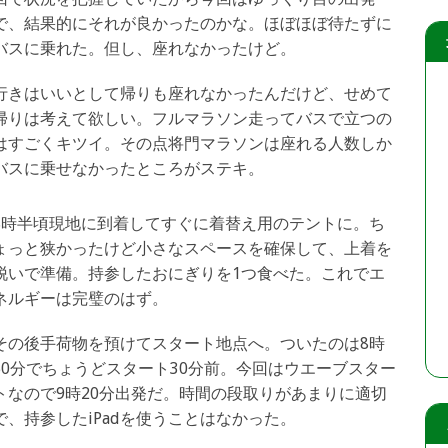
で、結果的にそれが良かったのかな。ほぼほぼ待たずに
バスに乗れた。但し、座れなかったけど。
行きはいいとして帰りも座れなかったんだけど、せめて
帰りは考えて欲しい。フルマラソン走ってバスで立つの
はすごくキツイ。その点将門マラソンは座れる人数しか
バスに乗せなかったところがステキ。
8時半頃現地に到着してすぐに着替え用のテントに。ち
ょっと狭かったけど小さなスペースを確保して、上着を
脱いで準備。持参したおにぎりを1つ食べた。これでエ
ネルギーは完璧のはず。
その後手荷物を預けてスタート地点へ。ついたのは8時
50分でちょうどスタート30分前。今回はウエーブスター
トなので9時20分出発だ。時間の段取りがあまりに適切
で、持参したiPadを使うことはなかった。