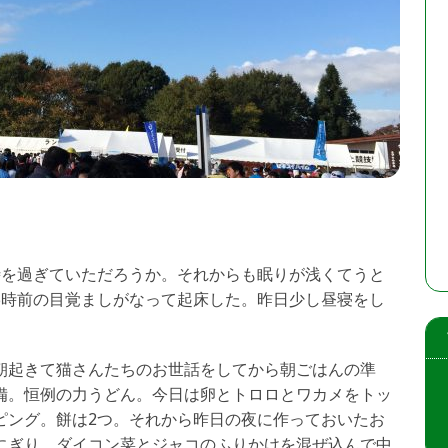
時を過ぎていただろうか。それからも眠りが浅くてうと
5時前の目覚ましがなって起床した。昨日少し昼寝をし
朝起きて猫さんたちのお世話をしてから朝ごはんの準
備。恒例の力うどん。今日は卵とトロロとワカメをトッ
ピング。餅は2つ。それから昨日の夜に作っておいたお
にぎり。ダイコン菜とジャコのふりかけを混ぜ込んで中