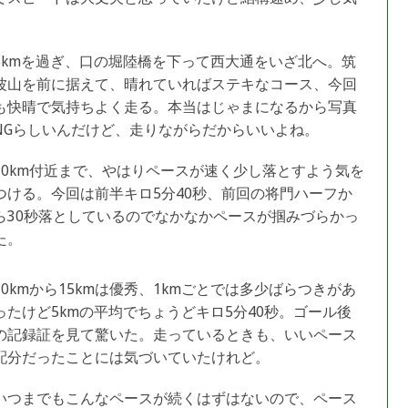
5kmを過ぎ、口の堀陸橋を下って西大通をいざ北へ。筑
波山を前に据えて、晴れていればステキなコース、今回
も快晴で気持ちよく走る。本当はじゃまになるから写真
NGらしいんだけど、走りながらだからいいよね。
10km付近まで、やはりペースが速く少し落とすよう気を
つける。今回は前半キロ5分40秒、前回の将門ハーフか
ら30秒落としているのでなかなかペースが掴みづらかっ
た。
10kmから15kmは優秀、1kmごとでは多少ばらつきがあ
ったけど5kmの平均でちょうどキロ5分40秒。ゴール後
の記録証を見て驚いた。走っているときも、いいペース
配分だったことには気づいていたけれど。
いつまでもこんなペースが続くはずはないので、ペース