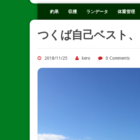
釣果
収穫
ランデータ
体重管理
つくば自己ベスト、
2018/11/25
kero
0 Comments