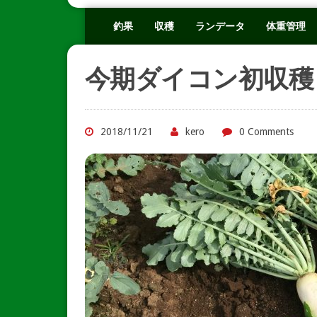
釣果
収穫
ランデータ
体重管理
今期ダイコン初収穫
2018/11/21
kero
0 Comments