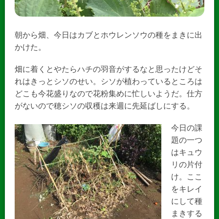
朝から畑、今日はカブとホウレンソウの種をまきに出
かけた。
畑に着くとやたらハチの羽音がするなと思ったけどそ
れはきっとシソのせい。シソが植わっているところは
どこも今花盛りなので花粉集めに忙しいようだ。仕方
がないので穂シソの収穫は来週に先延ばしにする。
今日の課
題の一つ
はキュウ
リの片付
け。ここ
をキレイ
にして種
まきする