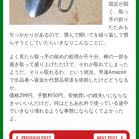
固定が固
く、取っ
手の折り
たたみも
引っかかりがあるので、畳んで開いてを繰り返して慣
らそうとしていたらいきなりこんなことに。
よく見たら取っ手の留めの処理が不十分。棒の一部を
掻き取って盛り上げただけで、それが取れてしまった
ようだ。そりゃ取れるわ、という状況。早速Amazon
で出品者へ返金か代替品発送を依頼したけどどうなる
か。
価格299円、手数料50円。安物買いの銭失いにならな
きゃいいんだけど。何はともあれ外で使っている途中
でいきなり壊れるような事態にならなくてよかった
よ。
PREVIOUS POST
NEXT POST