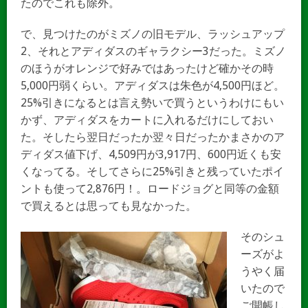
たのでこれも除外。
で、見つけたのがミズノの旧モデル、ラッシュアップ
2、それとアディダスのギャラクシー3だった。ミズノ
のほうがオレンジで好みではあったけど確かその時
5,000円弱くらい。アディダスは朱色が4,500円ほど。
25%引きになるとは言え勢いで買うというわけにもい
かず、アディダスをカートに入れるだけにしておい
た。そしたら翌日だったか翌々日だったかまさかのア
ディダス値下げ、4,509円が3,917円、600円近くも安
くなってる。そしてさらに25%引きと残っていたポイ
ントも使って2,876円！。ロードジョグと同等の金額
で買えるとは思っても見なかった。
そのシュ
ーズがよ
うやく届
いたので
ご開帳し