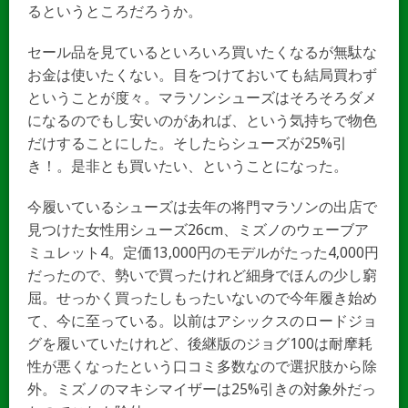
るというところだろうか。
セール品を見ているといろいろ買いたくなるが無駄な
お金は使いたくない。目をつけておいても結局買わず
ということが度々。マラソンシューズはそろそろダメ
になるのでもし安いのがあれば、という気持ちで物色
だけすることにした。そしたらシューズが25%引
き！。是非とも買いたい、ということになった。
今履いているシューズは去年の将門マラソンの出店で
見つけた女性用シューズ26cm、ミズノのウェーブア
ミュレット4。定価13,000円のモデルがたった4,000円
だったので、勢いで買ったけれど細身でほんの少し窮
屈。せっかく買ったしもったいないので今年履き始め
て、今に至っている。以前はアシックスのロードジョ
グを履いていたけれど、後継版のジョグ100は耐摩耗
性が悪くなったという口コミ多数なので選択肢から除
外。ミズノのマキシマイザーは25%引きの対象外だっ