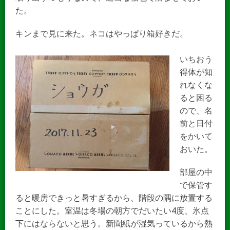
た。
キンまで見に来た。ネコはやっぱり箱好きだ。
いちおう
得体が知
れなくな
ると困る
ので、名
前と日付
をかいて
おいた。
部屋の中
で保管す
ると暖房できっと暑すぎるから、階段の隅に放置する
ことにした。室温は冬場の朝方でだいたい4度、氷点
下にはならないと思う。新聞紙が湿気っているから熱