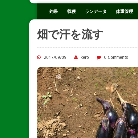
釣果
収穫
ランデータ
体重管理
畑で汗を流す
2017/09/09
kero
0 Comments