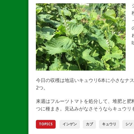
今日の収穫は地這いキュウリ6本に小さなナ
2つ。
来週はフルーツトマトを処分して、堆肥と肥
つに種まき。見込みがなさそうならキュウリ
TOPICS
インゲン
カブ
キュウリ
シソ