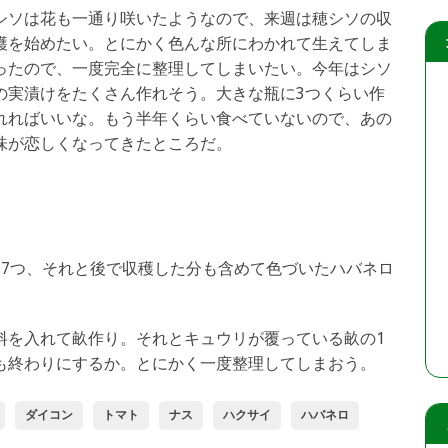
シソは花も一通り咲いたようなので、来週は穂シソの収
穫を始めたい。とにかく色んな所にわかれて生えてしま
ったので、一度完全に整理してしまいたい。今年はシソ
の実漬けをたくさん作れそう。大きな瓶に3つくらい作
れればいいな。もう半年くらい食べていないので、あの
味が恋しくなってきたところだ。
ス7つ、それと後で収穫した分も含めて色づいたハバネロ
料を入れて畝作り。それとキュウリが覆っている畝の1
も終わりにするか。とにかく一度整理してしまおう。
ダイコン
トマト
ナス
ハクサイ
ハバネロ