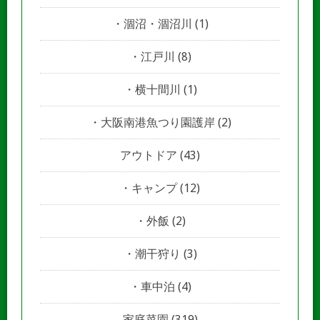
涸沼・涸沼川
(1)
江戸川
(8)
横十間川
(1)
大阪南港魚つり園護岸
(2)
アウトドア
(43)
キャンプ
(12)
外飯
(2)
潮干狩り
(3)
車中泊
(4)
家庭菜園
(319)