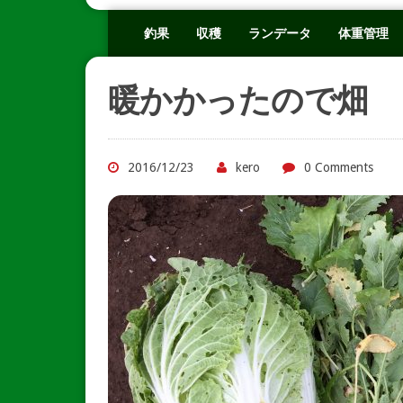
釣果
収穫
ランデータ
体重管理
暖かかったので畑
2016/12/23
kero
0 Comments