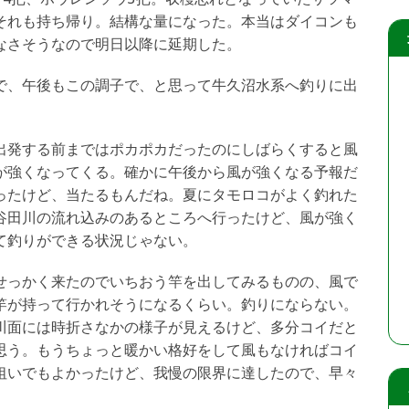
それも持ち帰り。結構な量になった。本当はダイコンも
なさそうなので明日以降に延期した。
で、午後もこの調子で、と思って牛久沼水系へ釣りに出
出発する前まではポカポカだったのにしばらくすると風
が強くなってくる。確かに午後から風が強くなる予報だ
ったけど、当たるもんだね。夏にタモロコがよく釣れた
谷田川の流れ込みのあるところへ行ったけど、風が強く
て釣りができる状況じゃない。
せっかく来たのでいちおう竿を出してみるものの、風で
竿が持って行かれそうになるくらい。釣りにならない。
川面には時折さなかの様子が見えるけど、多分コイだと
思う。もうちょっと暖かい格好をして風もなければコイ
狙いでもよかったけど、我慢の限界に達したので、早々