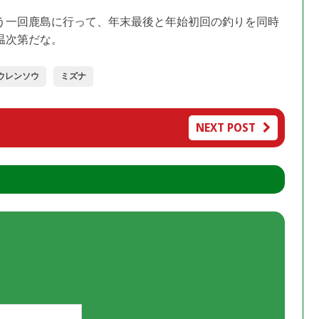
う一回鹿島に行って、年末最後と年始初回の釣りを同時
温次第だな。
ウレンソウ
ミズナ
NEXT POST