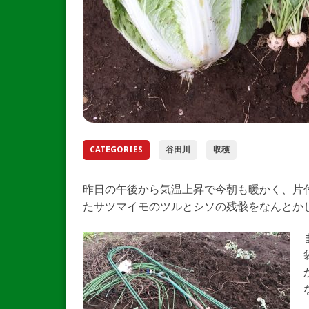
CATEGORIES
谷田川
収穫
昨日の午後から気温上昇で今朝も暖かく、片
たサツマイモのツルとシソの残骸をなんとか