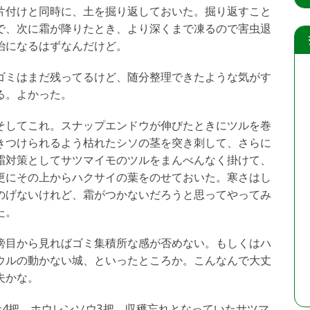
片付けと同時に、土を掘り返しておいた。掘り返すこと
で、次に霜が降りたとき、より深くまで凍るので害虫退
治になるはずなんだけど。
ゴミはまだ残ってるけど、随分整理できたような気がす
る。よかった。
そしてこれ。スナップエンドウが伸びたときにツルを巻
きつけられるよう枯れたシソの茎を突き刺して、さらに
霜対策としてサツマイモのツルをまんべんなく掛けて、
更にその上からハクサイの葉をのせておいた。寒さはし
のげないけれど、霜がつかないだろうと思ってやってみ
た。
傍目から見ればゴミ集積所な感が否めない。もしくはハ
ウルの動かない城、といったところか。こんなんで大丈
夫かな。
ナ4把、ホウレンソウ3把。収穫忘れとなっていたサツマ