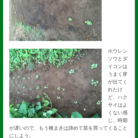
ホウレン
ソウとダ
イコンは
うまく芽
が出てく
れたけ
ど、ハク
サイはよ
くない感
じ。時期
が遅いので、もう種まきは諦めて苗を買ってくること
にしよう。