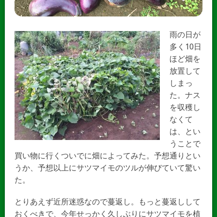
雨の日が
多く10日
ほど畑を
放置して
しまっ
た。ナス
を収穫し
なくて
は、とい
うことで
買い物に行くついでに畑によってみた。予想通りとい
うか、予想以上にサツマイモのツルが伸びていて驚い
た。
とりあえず近所迷惑なので蔓返し。もっと蔓返しして
おくべきで、今年せっかく久しぶりにサツマイモを植