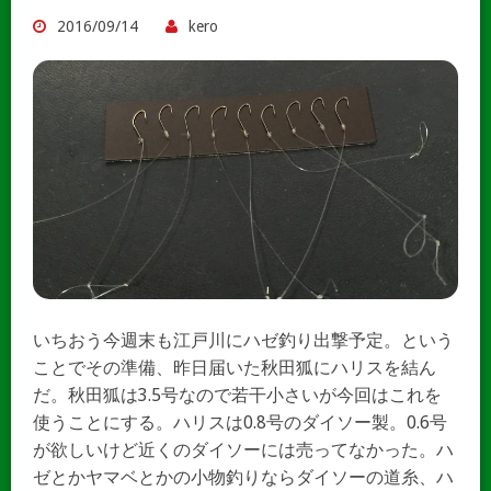
2016/09/14
kero
いちおう今週末も江戸川にハゼ釣り出撃予定。という
ことでその準備、昨日届いた秋田狐にハリスを結ん
だ。秋田狐は3.5号なので若干小さいが今回はこれを
使うことにする。ハリスは0.8号のダイソー製。0.6号
が欲しいけど近くのダイソーには売ってなかった。ハ
ゼとかヤマベとかの小物釣りならダイソーの道糸、ハ