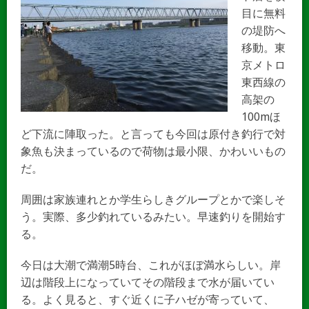
目に無料
の堤防へ
移動。東
京メトロ
東西線の
高架の
100mほ
ど下流に陣取った。と言っても今回は原付き釣行で対
象魚も決まっているので荷物は最小限、かわいいもの
だ。
周囲は家族連れとか学生らしきグループとかで楽しそ
う。実際、多少釣れているみたい。早速釣りを開始す
る。
今日は大潮で満潮5時台、これがほぼ満水らしい。岸
辺は階段上になっていてその階段まで水が届いてい
る。よく見ると、すぐ近くに子ハゼが寄っていて、