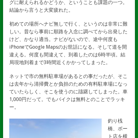
グに耐えられるかどうか、ということも課題の一つ。
結論から言うと大変疲れた。
初めての場所へナビ無しで行く、というのは非常に難
しい。昔なら事前に順路を入念に調べてから出発した
けど、かなり適当。ナビがないので、途中何度も
iPhoneでGoogle Mapsのお世話になる。そして道を間
違える。何度も間違えて、到着したのは6時半頃。結
局現地到着まで3時間近くかかってしまった。
ネットで市の無料駐車場があるとの事だったが、そこ
は去年から清掃費とか負担のための有料駐車場になっ
ていたらしく、そこを使うのに躊躇してしまった。車
1,000円だって。でもバイクは無料とのことでラッキ
ー。
釣り桟
橋、ボー
ト店を横