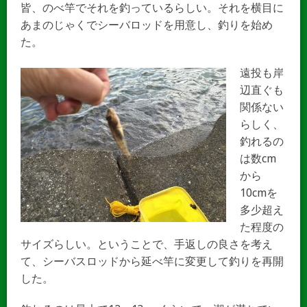
皆、のべ竿でそれを釣っているらしい。それを横目に
あまのじゃくでシーバロッドを用意し、釣りを始め
た。
遠投も岸
辺直ぐも
関係ない
らしく、
釣れるの
は数cm
から
10cmを
多少超え
た程度の
サイズらしい。ということで、手返しの良さを考え
て、シーバスロッドから延べ竿に変更して釣りを再開
した。