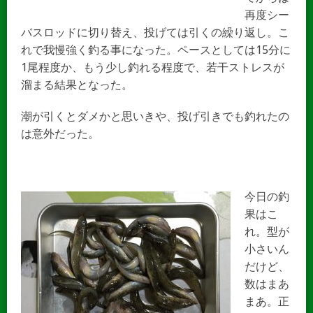
再度シー
バスロッドに切り替え、投げては引くの繰り返し。こ
れで我慢強く釣る事になった。ペースとしては15分に
1尾程度か、もう少し釣れる程度で、若干ストレスが
溜まる結果となった。
潮が引くとダメかと思いきや、投げ引きでも釣れたの
は意外だった。
今日の釣
果はこ
れ。型が
小さいん
だけど、
数はまあ
まあ。正