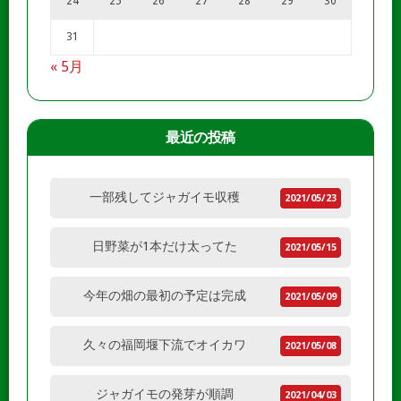
24
25
26
27
28
29
30
31
« 5月
最近の投稿
一部残してジャガイモ収穫
2021/05/23
日野菜が1本だけ太ってた
2021/05/15
今年の畑の最初の予定は完成
2021/05/09
久々の福岡堰下流でオイカワ
2021/05/08
ジャガイモの発芽が順調
2021/04/03